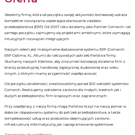
Jesteśmy firmą, która od początku swojej aktywności biznesowej wdraża
kompletne rozwiązania wspierające planowanie zasobów
przedsiębiorstwa [ERP]. Od 2007 roku działamy jako Partner Comarch i od
samego początku zajmujemy się projektami ambitnymi, które wymagają
intuicyjnych rozwiązań integrujących.
Naszym celem jest maksymalne dostosowanie systemu ERP (Comarch
ERP Optima, XL, Altum) do rzeczywistych potrzeb Państwa firmy.
Słuchamy naszych Klientów, aby zrozumieć koncepcję działania firm z
branży produkcyjnej, handlowej, logistycznej, budowlanej oraz wielu
innych, z którymi mamy przyjemność współpracować.
Od początku działalności, zrealizowaliśmy ponad 500 wdrożeń systemów
Comarch. Realizujemy wdrożenia zarówno dla małych, średnich jak i
dużych przedsiębiorstw, firm krajowych oraz zagranicznych.
Przy współpracy z naszą firmą mogą Państwo liczyć na naszą pomoc w
doborze i dopasowaniu systemu do potrzeb przedsiębiorstwa, a także
kompleksowość usług oraz produktów obejmujących zarówno
infrastrukturę informatyczną jak i oprogramowanie systemowe.
Zapraszamy do współpracy!