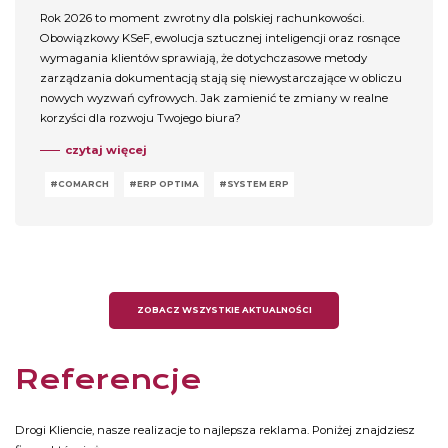
Rok 2026 to moment zwrotny dla polskiej rachunkowości.
Obowiązkowy KSeF, ewolucja sztucznej inteligencji oraz rosnące
wymagania klientów sprawiają, że dotychczasowe metody
zarządzania dokumentacją stają się niewystarczające w obliczu
nowych wyzwań cyfrowych. Jak zamienić te zmiany w realne
korzyści dla rozwoju Twojego biura?
czytaj więcej
COMARCH
ERP OPTIMA
SYSTEM ERP
ZOBACZ WSZYSTKIE AKTUALNOŚCI
Referencje
Drogi Kliencie, nasze realizacje to najlepsza reklama. Poniżej znajdziesz