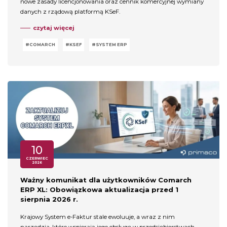
nowe zasady licencjonowania oraz cennik komercyjnej wymiany
danych z rządową platformą KSeF.
czytaj więcej
COMARCH
KSEF
SYSTEM ERP
10
CZERWIEC
2026
Ważny komunikat dla użytkowników Comarch
ERP XL: Obowiązkowa aktualizacja przed 1
sierpnia 2026 r.
Krajowy System e-Faktur stale ewoluuje, a wraz z nim
narzędzia, które wspierają jego obsługę w przedsiębiorstwach.