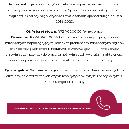
Firma realizuje projekt pt. ,,Kompleksowe wsparcie na rzecz zdrowia i
poprawy warunków pracy w Primaco Sp. z o.o.’’ w ramach Regionalnego
Programu Operacyjnego Województwa Zachodniopomorskiego na lata
2014-2020,
Oś Priorytetowa:
RPZP.06.00.00 Rynek pracy,
Działanie:
RPZP.06.08.00 Wdrożenie kompleksowych programów
zdrowotnych zapobiegającym istotnym problemom zdrowotnym regionu
oraz dotyczących chorób negatywnie wpływających na rynek pracy,
ułatwiających powroty do pracy, umożliwiających wydłużenie aktywności
zawodowej oraz zwiększenie zgłaszalności na badania profilaktyczne.
Typ projektu:
Wdrożenie programów zdrowotnych ukierunkowanych na
eliminowanie zdrowotnych czynników ryzyka w miejscu pracy, w tym z
zakresu ergonomii pracy.
INFORMACJA O OTRZYMANYM DOFINANSOWANIU - PRIMACO SP. Z O.O.