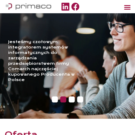
Jesteśmy czołowym
integratorem systemów
informatycznych do
zarządzania
przedsiębiorstwem firmy
Comarch najczęściej
kupowanego Producenta w
Polsce
Oferta